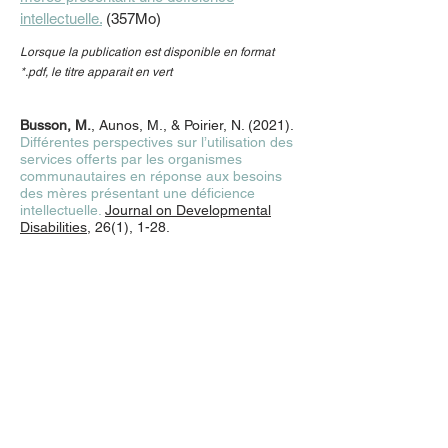
intellectuelle.
(357Mo)
Lorsque la publication est disponible en format
*.pdf, le titre apparait en vert
Busson, M.
, Aunos, M., & Poirier, N. (2021).
Différentes perspectives sur l’utilisation des
services offerts par les organismes
communautaires en réponse aux besoins
des mères présentant une déficience
intellectuelle.
Journal on Developmental
Disabilities
, 26(1), 1-28.
Adresse postale
Département de Psychologie,
Université du Québec à Montréal,
C.P. 8888 succursale Centre-ville,
Montréal (Québec)
H3C 3P8