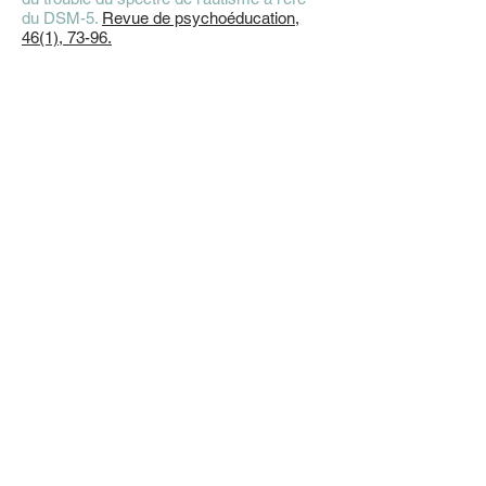
du DSM-5.
Revue de psychoéducation,
46(1), 73-96.
Adresse postale
Département de Psychologie,
Université du Québec à Montréal,
C.P. 8888 succursale Centre-ville,
Montréal (Québec)
H3C 3P8
Adresse civique
100, rue Sherbrooke Ouest
H2X 3P2
Montréal (Québec)
____________________________
Téléphone
(514) 987-3000
, poste 4359
Courriel
poirier.nathalie@uqam.ca