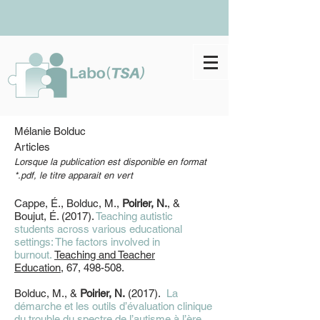
Mélanie Bolduc
Articles
Lorsque la publication est disponible en format
*.pdf, le titre apparait en vert
Cappe, É., Bolduc, M.,
Poirier, N.
, &
Boujut, É. (2017).
Teaching autistic
students across various educational
settings: The factors involved in
burnout.
Teaching and Teacher
Education,
67, 498-508.​
Bolduc, M., &
Poirier, N.
(2017).
La
démarche et les outils d’évaluation clinique
du trouble du spectre de l’autisme à l’ère