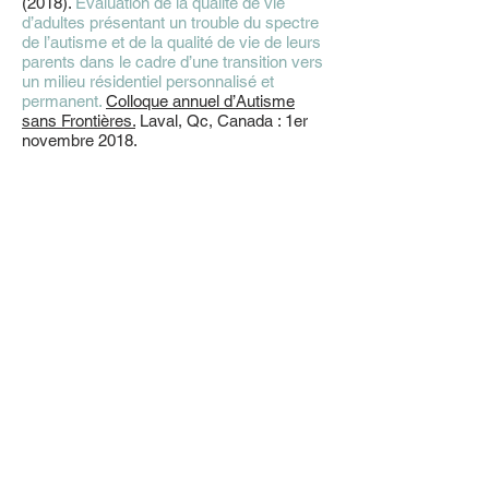
(2018).
Évaluation de la qualité de vie
d’adultes présentant un trouble du spectre
de l’autisme et de la qualité de vie de leurs
parents dans le cadre d’une transition vers
un milieu résidentiel personnalisé et
permanent.
Colloque annuel d’Autisme
sans Frontières.
Laval, Qc, Canada : 1er
novembre 2018.
Adresse postale
Département de Psychologie,
Université du Québec à Montréal,
C.P. 8888 succursale Centre-ville,
Montréal (Québec)
H3C 3P8
Adresse civique